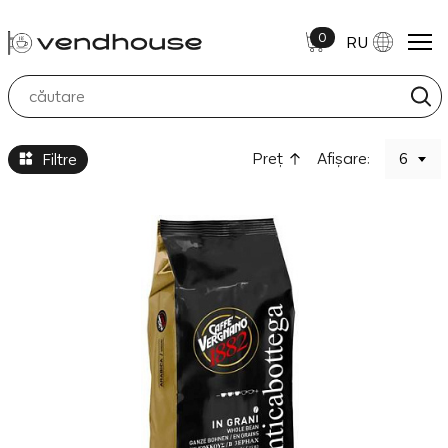
0
RU
Cafea Boabe
Preţ
Afișare:
6
Filtre