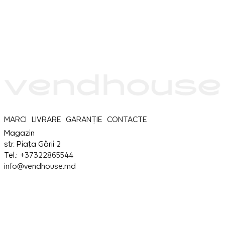
MARCI
LIVRARE
GARANȚIE
CONTACTE
Magazin
str. Piața Gării 2
Tel.:
+37322865544
info@vendhouse.md
Service
str. Piața Gării 2
Tel.:
+37379865544
info@vendhouse.md