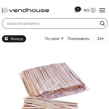
0
RO
Amestecătoare
По цене
Показывать:
24
Фильтр