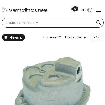
0
RO
Boilere/Rezistente/Componente
По цене
Показывать:
24
Фильтр