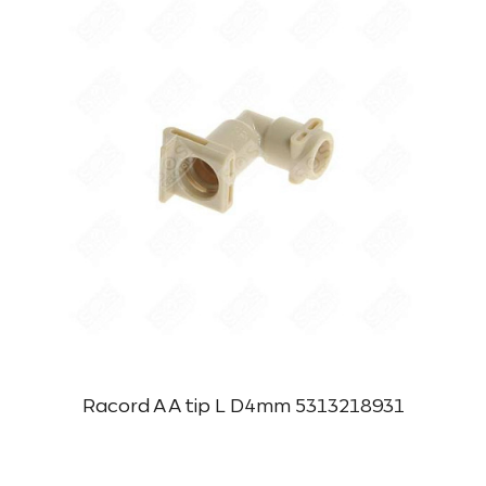
Racord A A tip L D4mm 5313218931