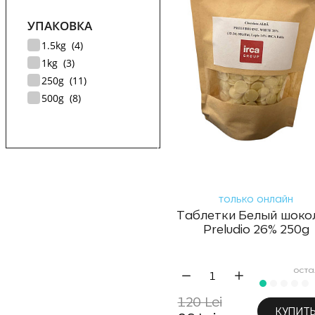
УПАКОВКА
1.5kg (
4
)
1kg (
3
)
250g (
11
)
500g (
8
)
только онлайн
Таблетки Белый шоко
Preludio 26% 250g
оста
120 Lei
КУПИТ