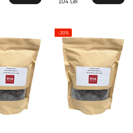
104 Lei
-20%