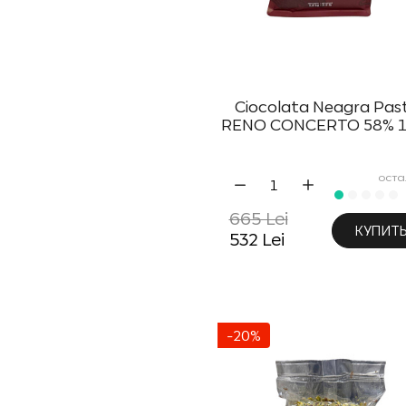
Ciocolata Neagra Past
RENO CONCERTO 58% 1
оста
665 Lei
КУПИТ
532 Lei
-20%