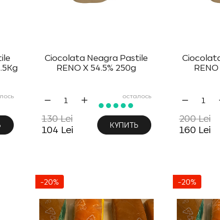
ile
Ciocolata Neagra Pastile
Ciocolat
.5Kg
RENO X 54.5% 250g
RENO 
лось
осталось
130 Lei
200 Lei
Ь
КУПИТЬ
104 Lei
160 Lei
-20%
-20%