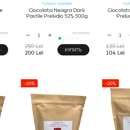
только онлайн
тол
le
Ciocolata Neagra Dark
Ciocolat
Pastile Preludio 52% 500g
Prelu
лось
осталось
250 Lei
130 Lei
Ь
КУПИТЬ
200 Lei
104 Lei
-20%
-20%