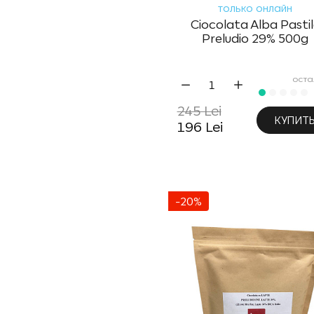
только онлайн
Ciocolata Alba Pasti
Preludio 29% 500g
оста
245 Lei
КУПИТ
196 Lei
-20%