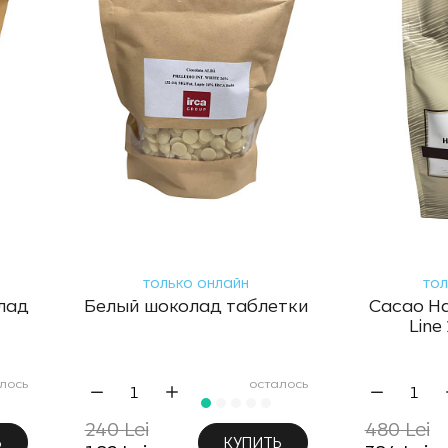
только онлайн
тол
лад
Белый шоколад таблетки
Cacao H
Line
лось
осталось
240 Lei
480 Lei
Ь
КУПИТЬ