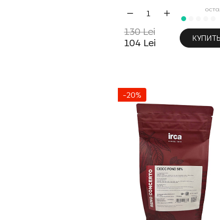
оста
130 Lei
КУПИТ
104 Lei
-20%