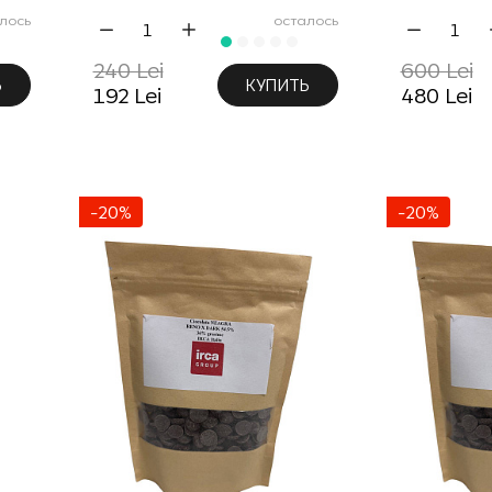
лось
осталось
240 Lei
600 Lei
Ь
КУПИТЬ
192 Lei
480 Lei
-20%
-20%