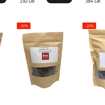
192 Lei
384 Lei
-20%
-20%