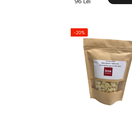
96 Lei
-20%