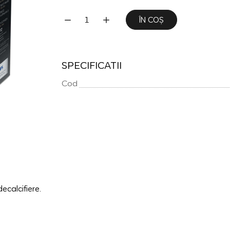
ÎN COȘ
SPECIFICATII
Cod
ecalcifiere.