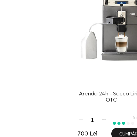
Arenda 24h - Saeco Lir
OTC
în
700 Lei
CUMPĂ