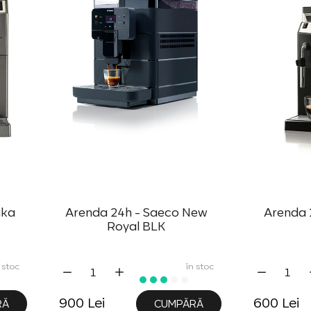
ika
Arenda 24h - Saeco New
Arenda 2
Royal BLK
 stoc
în stoc
900 Lei
600 Lei
RĂ
CUMPĂRĂ