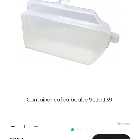
Container cafea boabe 9110.139
în stoc