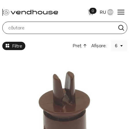
0
RU
Container Solubile
Preţ
Afișare:
6
Filtre