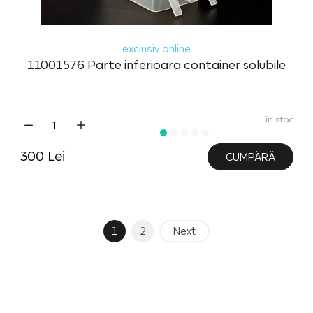
exclusiv online
11001576 Parte inferioara container solubile
în stoc
300 Lei
CUMPĂRĂ
1
2
Next