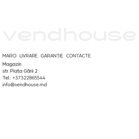
MARCI
LIVRARE
GARANȚIE
CONTACTE
Magazin
str. Piața Gării 2
Tel.:
+37322865544
info@vendhouse.md
Service
str. Piața Gării 2
Tel.:
+37379865544
info@vendhouse.md