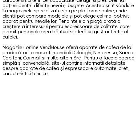
caracteristici tehnice, capacitate, design și preț, oferind
opțiuni pentru diferite nevoi și bugete. Acestea sunt vândute
în magazinele specializate sau pe platforme online, unde
clienții pot compara modelele și pot alege cel mai potrivit
aparat pentru nevoile lor. Tendințele din piață arată o
creștere a interesului pentru espressoare de calitate, care
permit personalizarea băuturii și oferă un gust autentic al
cafelei.
Magazinul online VendHouse oferă aparate de cafea de la
producătorii cunoscuți mondiali Delonghi, Nespresso, Saeco,
Capitani, Carimali și multe alte mărci. Pentru a face alegerea
simplă și convenabilă, site-ul conține informații detaliate
despre aparate de cafea și espressoare automate: preț,
caracteristici tehnice.