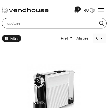
0
RU
Aparate de Cafea
Preţ
Afișare:
6
Filtre