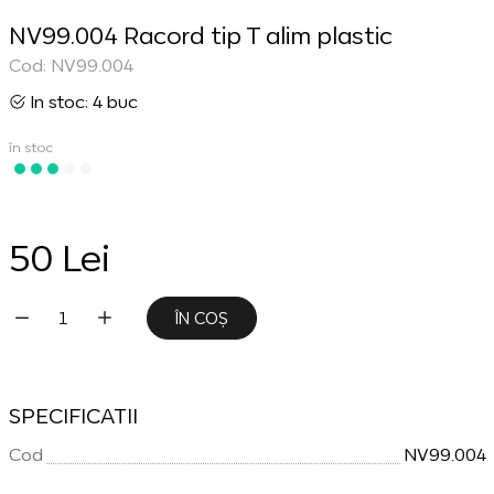
NV99.004 Racord tip T alim plastic
Cod: NV99.004
In stoc: 4 buc
în stoc
50 Lei
ÎN COȘ
SPECIFICATII
Cod
NV99.004