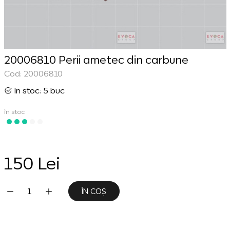
20006810 Perii ametec din carbune
Cod: 20006810
In stoc: 5 buc
în stoc
150 Lei
ÎN COȘ