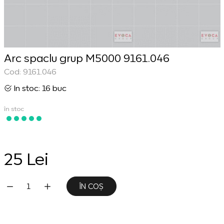
Arc spaclu grup M5000 9161.046
Cod: 9161.046
In stoc: 16 buc
în stoc
25 Lei
ÎN COȘ