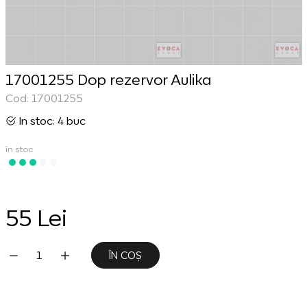
17001255 Dop rezervor Aulika
Cod: 17001255
In stoc: 4 buc
în stoc
55 Lei
ÎN COȘ