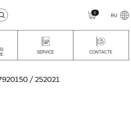
0
RU
SI
SERVICE
CONTACTE
RE
7920150 / 252021