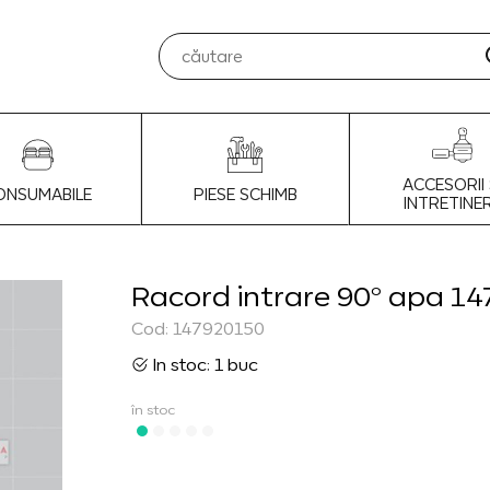
ACCESORII 
ONSUMABILE
PIESE SCHIMB
INTRETINE
Racord intrare 90° apa 14
Cod: 147920150
In stoc: 1 buc
în stoc