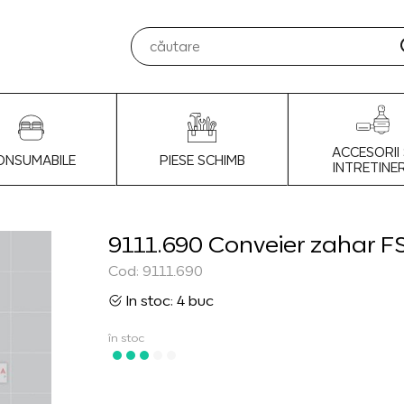
ACCESORII 
ONSUMABILE
PIESE SCHIMB
INTRETINE
9111.690 Conveier zahar F
Cod: 9111.690
In stoc: 4 buc
în stoc