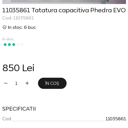
11035861 Tatatura capacitiva Phedra EVO
Cod: 11035861
In stoc: 6 buc
în stoc
850 Lei
ÎN COȘ
SPECIFICATII
Cod
11035861