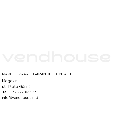
MARCI
LIVRARE
GARANȚIE
CONTACTE
Magazin
str. Piața Gării 2
Tel.:
+37322865544
info@vendhouse.md
Service
str. Piața Gării 2