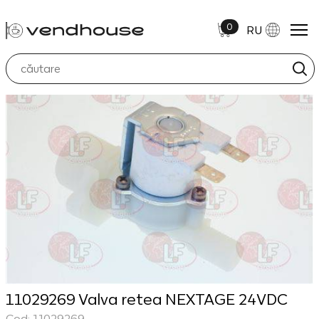
0
RU
11029269 Valva retea NEXTAGE 24VDC
Cod: 11029269