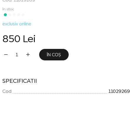
în stoc
exclusiv online
850 Lei
ÎN COȘ
SPECIFICATII
Cod
11029269