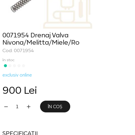
0071954 Drenaj Valva
Nivona/Melitta/Miele/Ro
Cod: 0071954
în stoc
exclusiv online
900 Lei
ÎN COȘ
SPECIFICATII