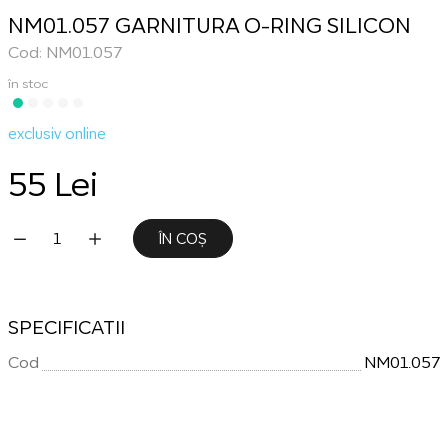
NM01.057 GARNITURA O-RING SILICON
Cod: NM01.057
în stoc
exclusiv online
55 Lei
ÎN COȘ
SPECIFICATII
Cod
NM01.057