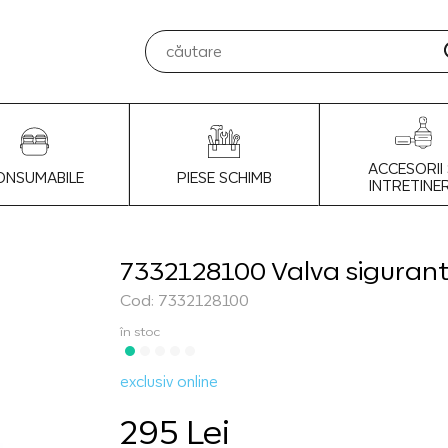
ACCESORII 
ONSUMABILE
PIESE SCHIMB
INTRETINE
7332128100 Valva siguran
Cod: 7332128100
în stoc
exclusiv online
295 Lei