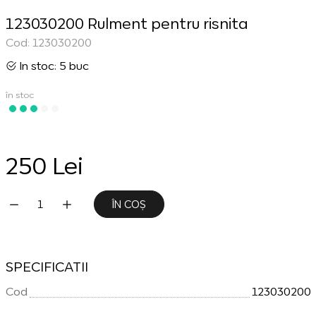
123030200 Rulment pentru risnita
Cod: 123030200
In stoc: 5 buc
în stoc
250 Lei
ÎN COȘ
SPECIFICATII
Cod
123030200