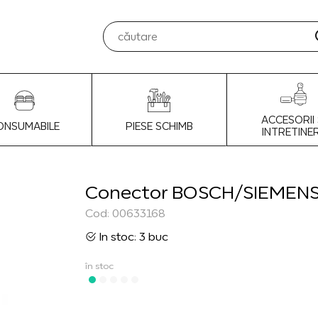
ACCESORII 
ONSUMABILE
PIESE SCHIMB
INTRETINE
Conector BOSCH/SIEMENS
Cod: 00633168
In stoc: 3 buc
în stoc