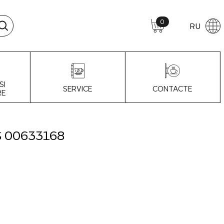
0
RU
SI
SERVICE
CONTACTE
RE
 00633168