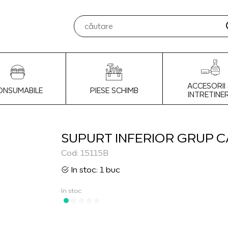
ACCESORII 
ONSUMABILE
PIESE SCHIMB
INTRETINE
SUPURT INFERIOR GRUP C
Cod: 15115B
In stoc: 1 buc
în stoc