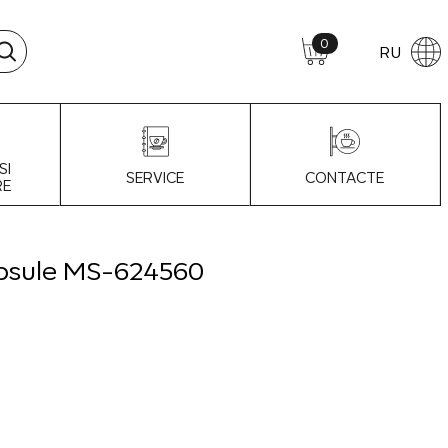
0
RU
SI
SERVICE
CONTACTE
RE
psule MS-624560