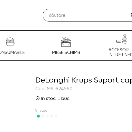
ACCESORII 
ONSUMABILE
PIESE SCHIMB
INTRETINE
DeLonghi Krups Suport ca
Cod: MS-624560
In stoc: 1 buc
în stoc