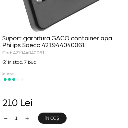
Suport garnitura GACO container apa
Philips Saeco 421944040061
Cod: 421944040061
In stoc: 7 buc
în stoc
210 Lei
ÎN COȘ