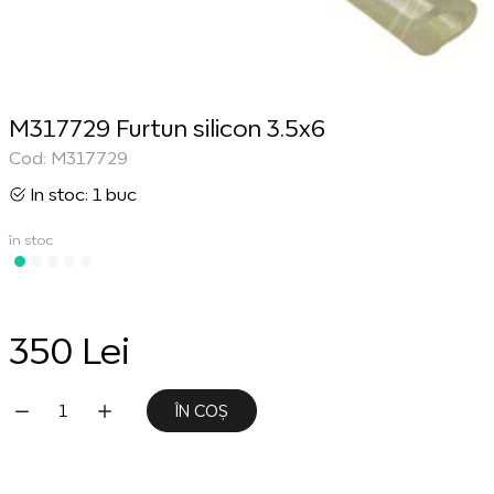
M317729 Furtun silicon 3.5x6
Cod: M317729
In stoc: 1 buc
în stoc
350 Lei
ÎN COȘ