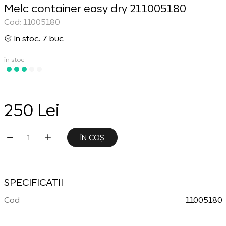
Melc container easy dry 211005180
Cod: 11005180
In stoc: 7 buc
în stoc
250 Lei
ÎN COȘ
SPECIFICATII
Cod
11005180