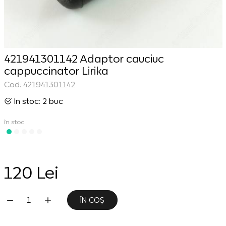
421941301142 Adaptor cauciuc
cappuccinator Lirika
Cod: 421941301142
In stoc: 2 buc
în stoc
120 Lei
ÎN COȘ