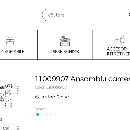
ACCESORII 
ONSUMABILE
PIESE SCHIMB
INTRETINE
11009907 Ansamblu camera
Cod: 11009907
In stoc: 2 buc
în stoc