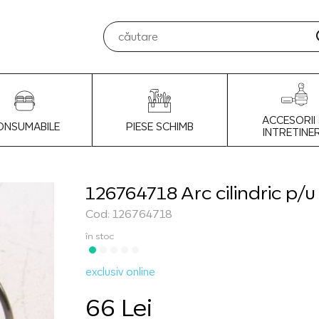
ACCESORII 
ONSUMABILE
PIESE SCHIMB
INTRETINE
126764718 Arc cilindric p/u
Cod: 126764718
în stoc
exclusiv online
66 Lei