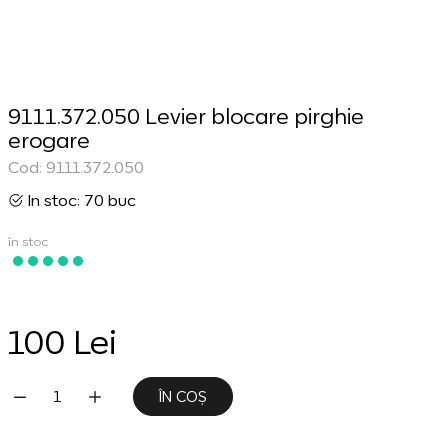
9111.372.050 Levier blocare pirghie
erogare
Cod: 9111.372.050
In stoc: 70 buc
în stoc
100 Lei
ÎN COȘ