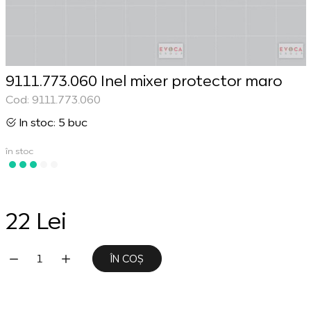
9111.773.060 Inel mixer protector maro
Cod: 9111.773.060
In stoc: 5 buc
în stoc
22 Lei
ÎN COȘ