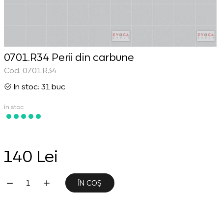
0701.R34 Perii din carbune
Cod: 0701.R34
In stoc: 31 buc
în stoc
140 Lei
ÎN COȘ