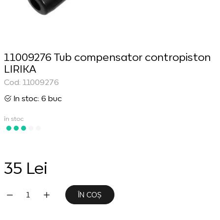
11009276 Tub compensator contropiston
LIRIKA
Cod: 11009276
In stoc: 6 buc
în stoc
35 Lei
ÎN COȘ