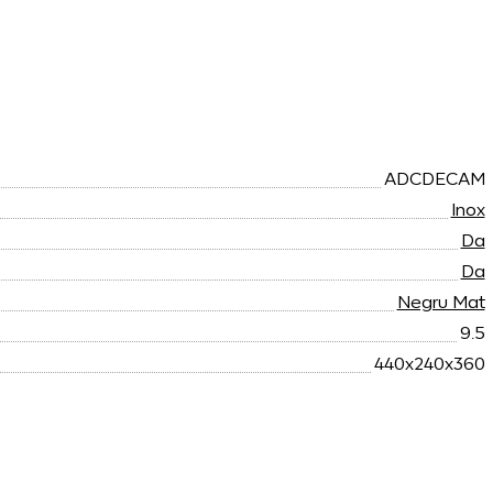
ADCDECAM
Inox
Da
Da
Negru Mat
9.5
440х240х360