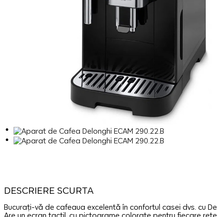
DESCRIERE SCURTA
Bucurați-vă de cafeaua excelentă în confortul casei dvs. cu De
Are un ecran tactil, cu pictograme colorate pentru fiecare rețe