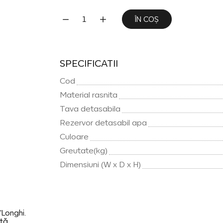
ÎN COȘ
SPECIFICATII
Cod
Material rasnita
Tava detasabila
Rezervor detasabil apa
Culoare
Greutate(kg)
Dimensiuni (W x D x H)
'Longhi.
tă.