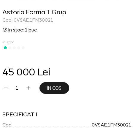
Astoria Forma 1 Grup
Cod: 0VSAE.1FM30021
In stoc: 1 buc
în stoc
45 000 Lei
ÎN COȘ
SPECIFICATII
Cod
0VSAE.1FM30021