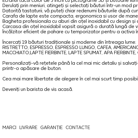
Ecranul tactil color de 5 inchi cu pictograme 3D și butoane ilu
Derulați prin meniuri, atingeți și selectați băuturi într-un mod pr
Datorită tastaturii, vă puteți chiar redenumi băuturile după cum
Carafa de lapte este compacta, ergonomica si usor de mane
Bagheta profesionala cu aburi din oțel inoxidabil cu design și 
Carcasa din oțel inoxidabil vopsit asigură o durată lungă de v
Încălzitor eficient de pahare cu temporizator pentru a activa 
Încercați 19 băuturi tradiționale și moderne din întreaga lume:
RISTRETTO, ESPRESSO, ESPRESSO LUNGO, CAFEA, AMERICANO,
MACCHIATO,LAPTE FIERBINTE, LAPTE SPUMAT, APA FIERBINTE, 
Personalizați-vă rețetele până la cel mai mic detaliu și salvați-l
printr-o apăsare de buton.
Cea mai mare libertate de alegere în cel mai scurt timp posibil
Deveniți un barista de vis acasă.
MARCI
LIVRARE
GARANȚIE
CONTACTE