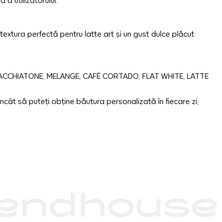
a utilizatorului.
textura perfectă pentru latte art și un gust dulce plăcut
ACCHIATONE, MELANGE, CAFÈ CORTADO, FLAT WHITE, LATTE
l încât să puteți obține băutura personalizată în fiecare zi,