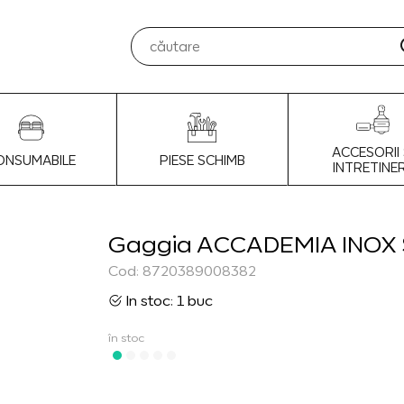
ACCESORII 
ONSUMABILE
PIESE SCHIMB
INTRETINE
Gaggia ACCADEMIA INOX 
Cod: 8720389008382
In stoc: 1 buc
în stoc