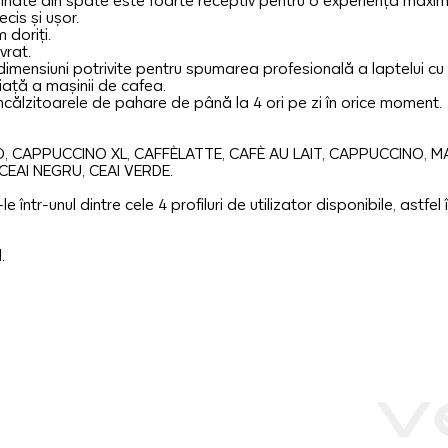
minate din spate este foarte receptiv pentru o experiență maximă 
ecis și ușor.
 doriți.
vrat.
dimensiuni potrivite pentru spumarea profesională a laptelui cu 
iață a mașinii de cafea.
încălzitoarele de pahare de până la 4 ori pe zi în orice moment.
 CAPPUCCINO XL, CAFFÈLATTE, CAFÈ AU LAIT, CAPPUCCINO, M
CEAI NEGRU, CEAI VERDE.
e într-unul dintre cele 4 profiluri de utilizator disponibile, astfe
.