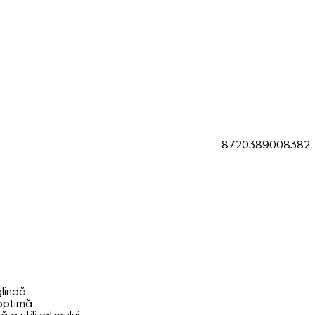
8720389008382
lindă.
optimă.