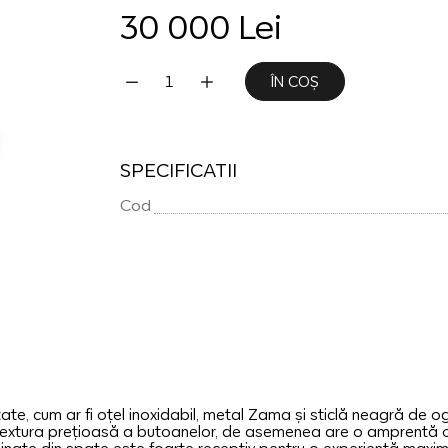
30 000 Lei
ÎN COȘ
SPECIFICATII
Cod
, cum ar fi oțel inoxidabil, metal Zama și sticlă neagră de og
u textura prețioasă a butoanelor, de asemenea are o amprentă 