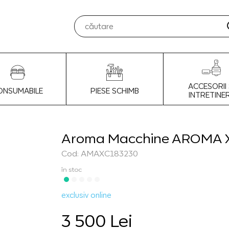
ACCESORII 
ONSUMABILE
PIESE SCHIMB
INTRETINE
Aroma Macchine AROMA X 
Cod: AMAXC183230
în stoc
exclusiv online
3 500 Lei