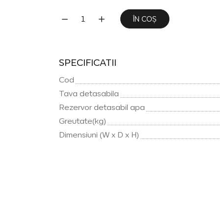
ÎN COȘ
SPECIFICATII
Cod
Tava detasabila
Rezervor detasabil apa
Greutate(kg)
Dimensiuni (W x D x H)