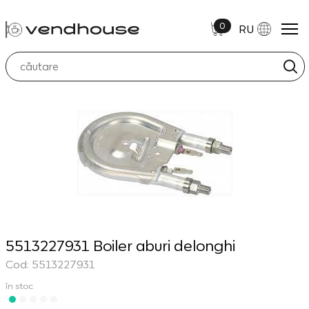
0
RU
5513227931 Boiler aburi delonghi
Cod: 5513227931
în stoc