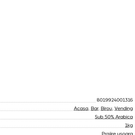
8019924001316
Acasa
,
Bar
,
Birou
,
Vending
Sub 50% Arabica
1kg
Prajire usoara