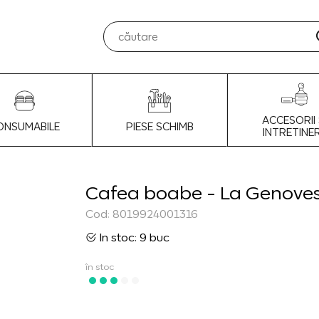
ACCESORII 
ONSUMABILE
PIESE SCHIMB
INTRETINE
Cafea boabe - La Genoves
Cod: 8019924001316
In stoc: 9 buc
în stoc