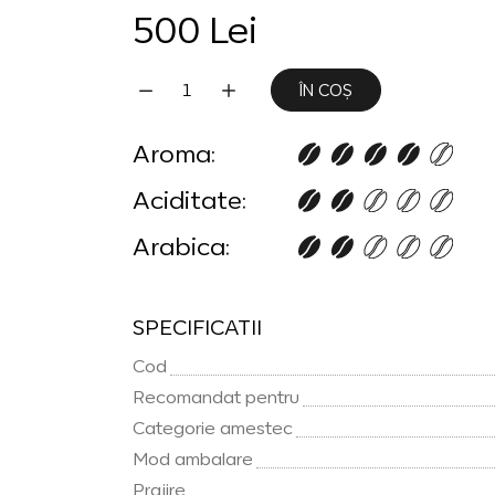
500 Lei
ÎN COȘ
Aroma:
Aciditate:
Arabica:
SPECIFICATII
Cod
Recomandat pentru
Categorie amestec
Mod ambalare
Prajire