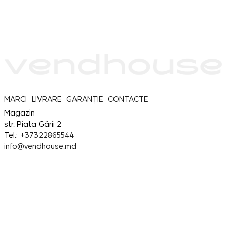
MARCI
LIVRARE
GARANȚIE
CONTACTE
Magazin
str. Piața Gării 2
Tel.:
+37322865544
info@vendhouse.md
Service
str. Piața Gării 2
Tel.:
+37379865544
info@vendhouse.md