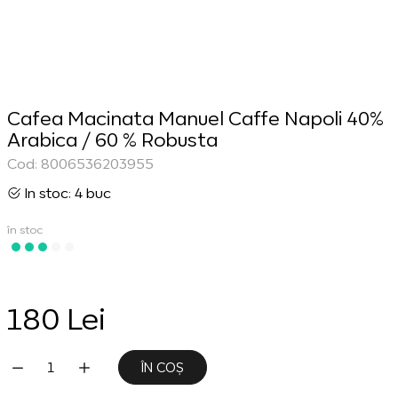
Cafea Macinata Manuel Caffe Napoli 40%
Arabica / 60 % Robusta
Cod: 8006536203955
In stoc: 4 buc
în stoc
180 Lei
ÎN COȘ