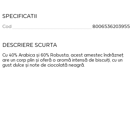
SPECIFICATII
Cod
8006536203955
DESCRIERE SCURTA
Cu 40% Arabica și 60% Robusta, acest amestec îndrăzneț
are un corp plin și oferă o aromă intensă de biscuiți, cu un
gust dulce și note de ciocolată neagră.