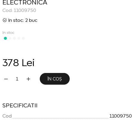
ELECTRONICA
Cod: 11009750
In stoc: 2 buc
în stoc
378 Lei
ÎN COȘ
SPECIFICATII
Cod
11009750