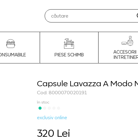
ACCESORII 
ONSUMABILE
PIESE SCHIMB
INTRETINE
Capsule Lavazza A Modo M
Cod: 8000070020191
în stoc
exclusiv online
320 Lei