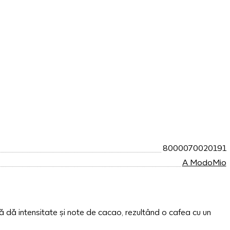
8000070020191
A ModoMio
nă dă intensitate și note de cacao, rezultând o cafea cu un