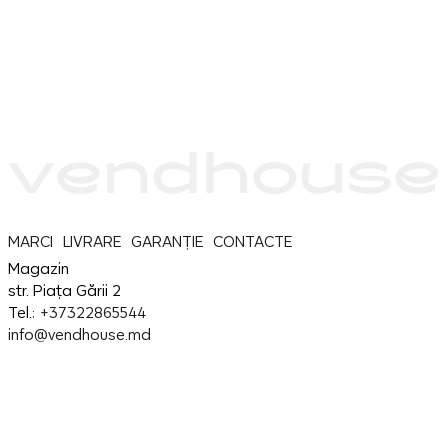
MARCI
LIVRARE
GARANȚIE
CONTACTE
Magazin
str. Piața Gării 2
Tel.:
+37322865544
info@vendhouse.md
Service
str. Piața Gării 2
Tel.:
+37379865544
info@vendhouse.md