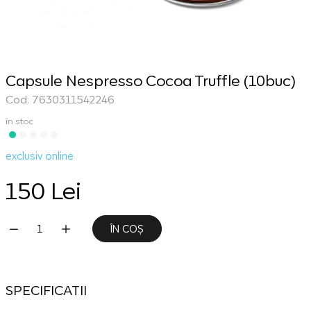
Capsule Nespresso Cocoa Truffle (10buc)
Cod: 7630311542246
în stoc
exclusiv online
150 Lei
ÎN COȘ
SPECIFICATII