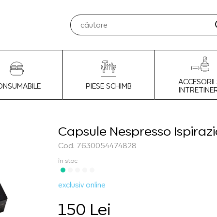
ACCESORII 
ONSUMABILE
PIESE SCHIMB
INTRETINE
Capsule Nespresso Ispirazi
Cod: 7630054474828
în stoc
exclusiv online
150 Lei