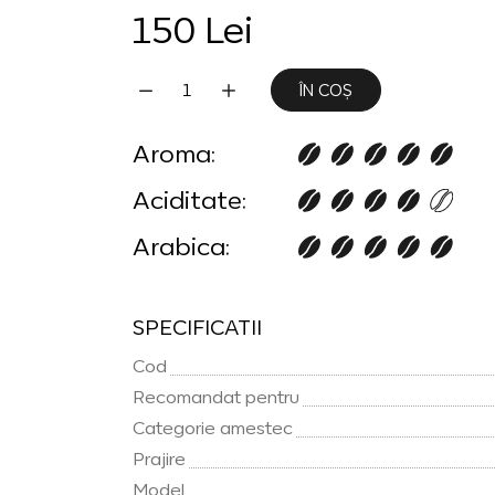
150 Lei
ÎN COȘ
Aroma:
Aciditate:
Arabica:
SPECIFICATII
Cod
Recomandat pentru
Categorie amestec
Prajire
Model