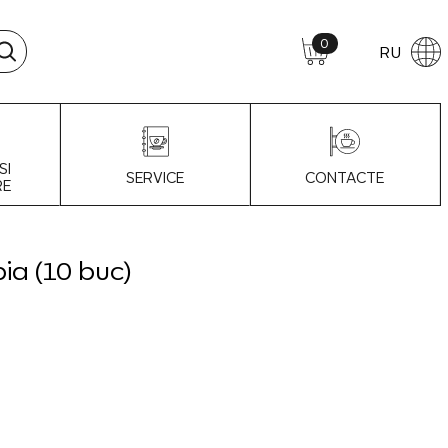
0
RU
SI
SERVICE
CONTACTE
RE
a (10 buc)