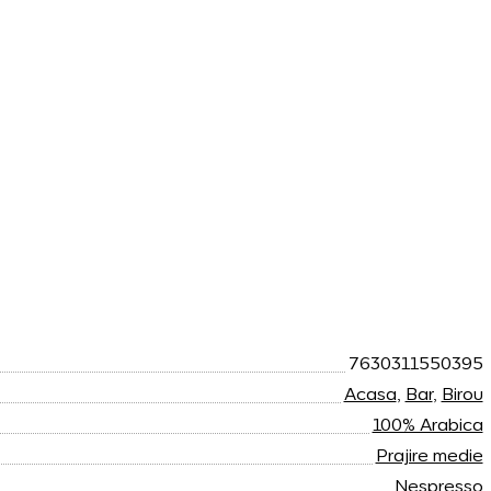
7630311550395
Acasa
,
Bar
,
Birou
100% Arabica
Prajire medie
Nespresso