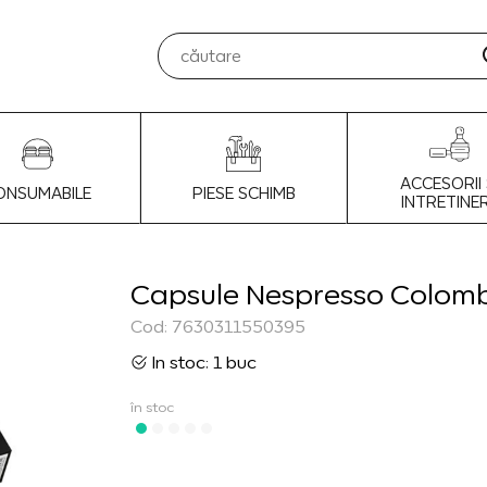
ACCESORII 
ONSUMABILE
PIESE SCHIMB
INTRETINE
Capsule Nespresso Colombi
Cod: 7630311550395
In stoc: 1 buc
în stoc