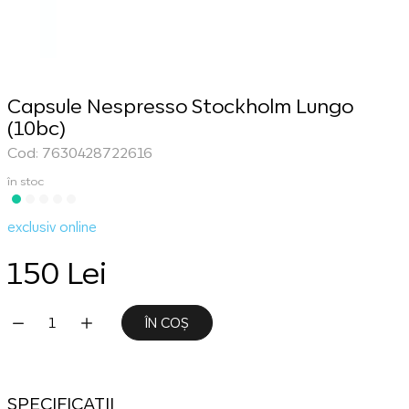
Capsule Nespresso Stockholm Lungo
(10bc)
Cod: 7630428722616
în stoc
exclusiv online
150 Lei
ÎN COȘ
SPECIFICATII