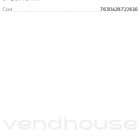
Cod
7630428722616