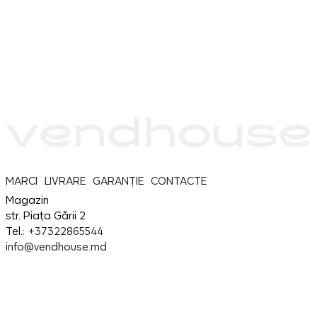
MARCI
LIVRARE
GARANȚIE
CONTACTE
Magazin
str. Piața Gării 2
Tel.:
+37322865544
info@vendhouse.md
Service
str. Piața Gării 2
Tel.:
+37379865544