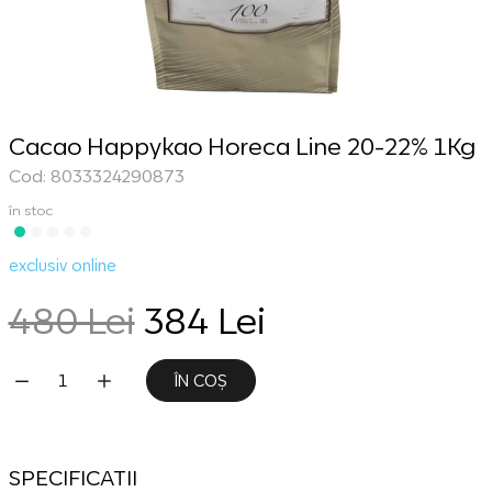
Cacao Happykao Horeca Line 20-22% 1Kg
Cod: 8033324290873
în stoc
exclusiv online
480 Lei
384 Lei
ÎN COȘ
SPECIFICATII