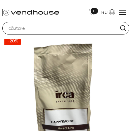
0
RU
-20%