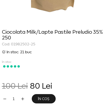
Ciocolata Milk/Lapte Pastile Preludio 35%
250
Cod: 01982502-25
In stoc: 21 buc
în stoc
100 Lei
80 Lei
ÎN COȘ