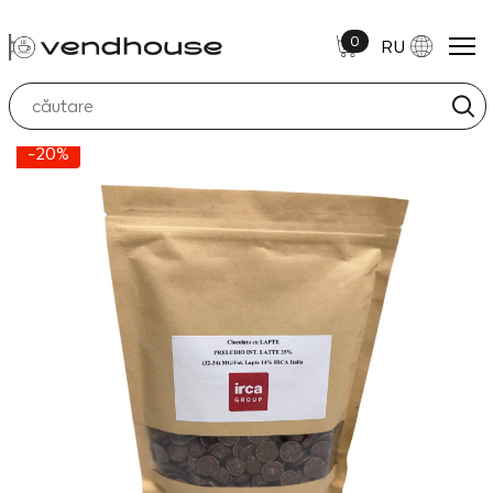
0
RU
-20%