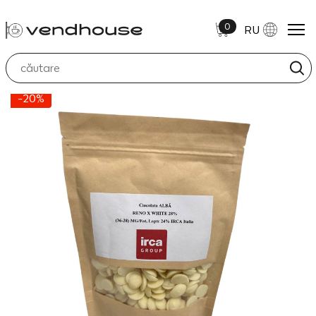
0
RU
-20%